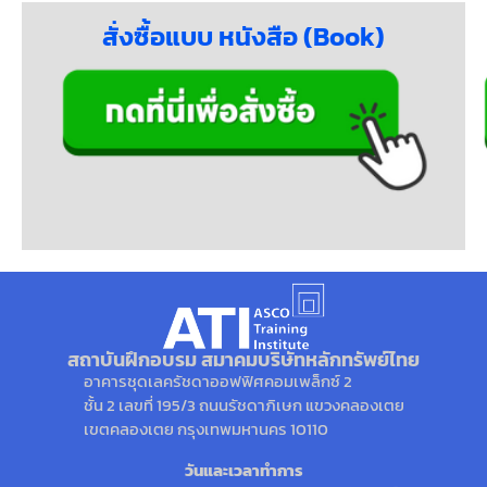
สั่งซื้อแบบ หนังสือ (Book)
สถาบันฝึกอบรม สมาคมบริษัทหลักทรัพย์ไทย
อาคารชุดเลครัชดาออฟฟิศคอมเพล็กซ์ 2
ชั้น 2 เลขที่ 195/3 ถนนรัชดาภิเษก แขวงคลองเตย
เขตคลองเตย กรุงเทพมหานคร 10110
วันและเวลาทำการ