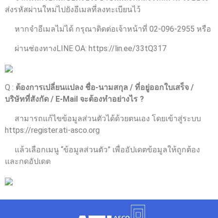
ส่งรหัสผ่านใหม่ไปยังอีเมลที่ลงทะเบียนไว้
หากจำอีเมลไม่ได้ กรุณาติดต่อเจ้าหน้าที่ 02-096-2955 หรือ
ผ่านช่องทางLINE OA: https://lin.ee/33tQ317
Q :
ต้องการเปลี่ยนแปลง ชื่อ-นามสกุล / ที่อยู่ออกใบเสร็จ /
บริษัทที่สังกัด / E-Mail จะต้องทำอย่างไร ?
สามารถแก้ไขข้อมูลส่วนตัวได้ด้วยตนเอง โดยเข้าสู่ระบบ
https://register.ati-asco.org
แล้วเลือกเมนู “ข้อมูลส่วนตัว” เพื่ออัปเดตข้อมูลให้ถูกต้อง
และกดอัปเดต