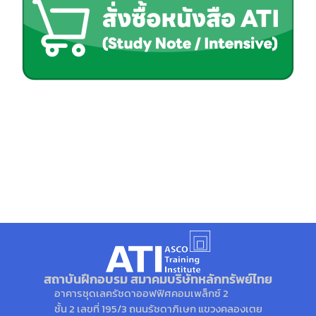
สถาบันฝึกอบรม สมาคมบริษัทหลักทรัพย์ไทย
อาคารชุดเลครัชดาออฟฟิศคอมเพล็กซ์ 2
ชั้น 2 เลขที่ 195/3 ถนนรัชดาภิเษก แขวงคลองเตย